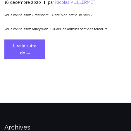
16 décembre 2020
par
Nicolas VUILLERMET
Vous connaissez Greenshot ? C’est bien pratique hein ?
Vous connaissez MilkyWan ? Ouais les admins sont des forceurs
Lire la suite
« Envoi
de
→
automatique
de
vos
greenshots
sur
Lutim »
Archives