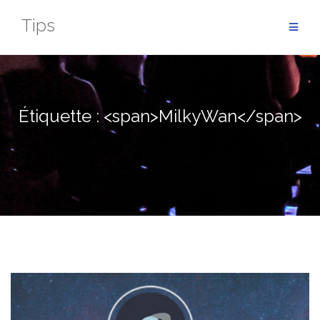
Aller
Tips
au
contenu
Étiquette : <span>MilkyWan</span>