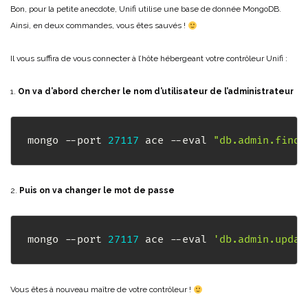
Bon, pour la petite anecdote, Unifi utilise une base de donnée MongoDB.
Ainsi, en deux commandes, vous êtes sauvés !
Il vous suffira de vous connecter à l’hôte hébergeant votre contrôleur Unifi :
1.
On va d’abord chercher le nom d’utilisateur de l’administrateur
mongo --port 
27117
 ace --eval 
"db.admin.find(
2.
Puis on va changer le mot de passe
mongo --port 
27117
 ace --eval 
'db.admin.updat
Vous êtes à nouveau maître de votre contrôleur !