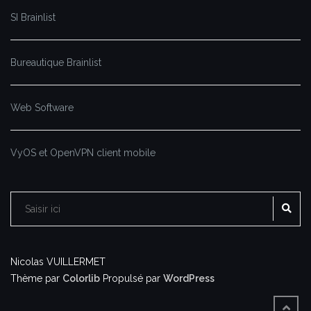
SI Brainlist
Bureautique Brainlist
Web Software
VyOS et OpenVPN client mobile
RE
Rechercher :
Nicolas VUILLERMET
Thème par
Colorlib
Propulsé par
WordPress