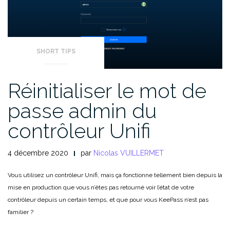
SHORT TIPS
Réinitialiser le mot de
passe admin du
contrôleur Unifi
4 décembre 2020
par
Nicolas VUILLERMET
Vous utilisez un contrôleur Unifi, mais ça fonctionne tellement bien depuis la
mise en production que vous n’êtes pas retourné voir l’état de votre
contrôleur depuis un certain temps, et que pour vous KeePass n’est pas
familier ?